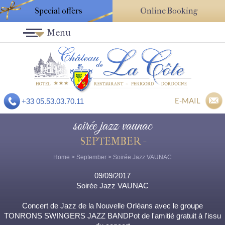
Special offers
Online Booking
Menu
E-MAIL
+33 05.53.03.70.11
soirée jazz vaunac
SEPTEMBER -
Home
>
September
> Soirée Jazz VAUNAC
09/09/2017
Soirée Jazz VAUNAC
Concert de Jazz de la Nouvelle Orléans avec le groupe
TONRONS SWINGERS JAZZ BANDPot de l'amitié gratuit à l'issu