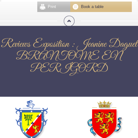
Print
Book a table
Reviews Exposition : Jeanine Daguet
BRANTOME EN
PERIGORD