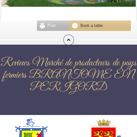
Print
Book a table
Reviews Marché de producteurs de pays
fermiers BRANTOME EN
PERIGORD