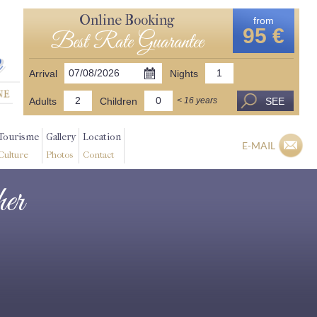
Online Booking
from
95 €
Best Rate Guarantee
Arrival
Nights
Adults
Children
SEE
< 16 years
Tourisme
Gallery
Location
E-MAIL
Culture
Photos
Contact
her