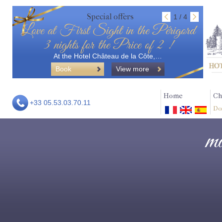
Special offers
1 / 4
Love at First Sight in the Périgord
3 nights for the Price of 2 !
At the Hotel Château de la Côte,…
Book
View more
Home
Ch
+33 05.53.03.70.11
Do
ma