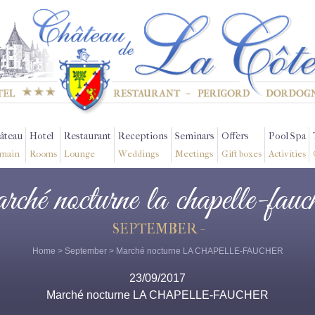
âteau
Hotel
Restaurant
Receptions
Seminars
Offers
Pool Spa
main
Rooms
Lounge
Weddings
Meetings
Gift boxes
Activities
rché nocturne la chapelle-fauc
SEPTEMBER -
Home
>
September
> Marché nocturne LA CHAPELLE-FAUCHER
23/09/2017
Marché nocturne LA CHAPELLE-FAUCHER