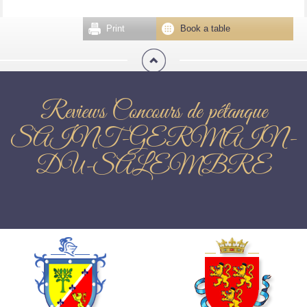
Print
Book a table
Reviews Concours de pétanque
SAINT-GERMAIN-
DU-SALEMBRE