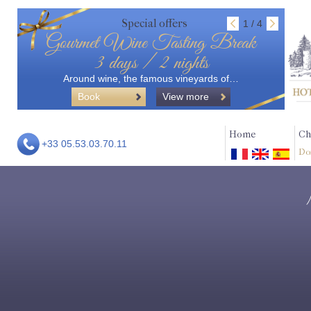
Special offers
1 / 4
Gourmet Wine Tasting Break
3 days / 2 nights
Around wine, the famous vineyards of…
Book
View more
Home
Ch
+33 05.53.03.70.11
Do