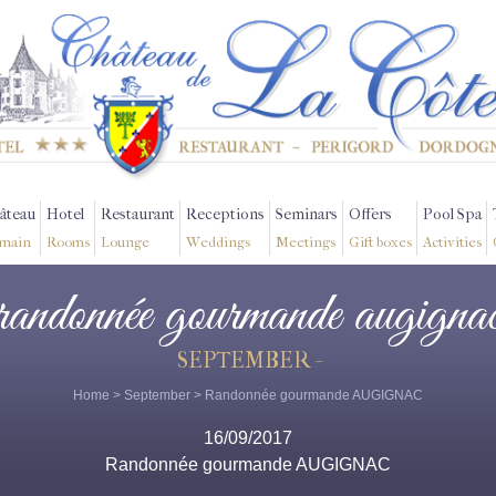
âteau
Hotel
Restaurant
Receptions
Seminars
Offers
Pool Spa
main
Rooms
Lounge
Weddings
Meetings
Gift boxes
Activities
randonnée gourmande augigna
SEPTEMBER -
Home
>
September
> Randonnée gourmande AUGIGNAC
16/09/2017
Randonnée gourmande AUGIGNAC