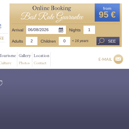
Online Booking
from
95 €
Best Rate Guarantee
Arrival
Nights
Adults
Children
SEE
< 16 years
Tourisme
Gallery
Location
E-MAIL
Culture
Photos
Contact
c