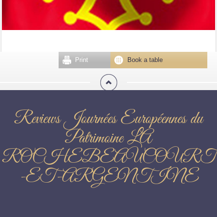
Print
Book a table
Reviews Journées Européennes du
Patrimoine LA
ROCHEBEAUCOURT
-ET-ARGENTINE