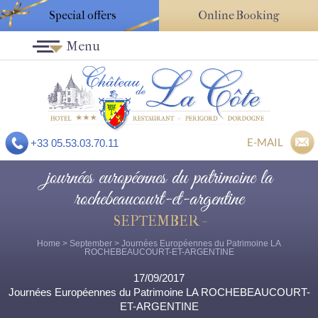
Special offers
Online Booking
Menu
E-MAIL
+33 05.53.03.70.11
journées européennes du patrimoine la
rochebeaucourt-et-argentine
SEPTEMBER -
Home
>
September
> Journées Européennes du Patrimoine LA
ROCHEBEAUCOURT-ET-ARGENTINE
17/09/2017
Journées Européennes du Patrimoine LA ROCHEBEAUCOURT-
ET-ARGENTINE