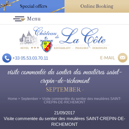
Special offers
Online Booking
Menu
E-MAIL
+33 05.53.03.70.11
visite commentée du sentier des meulières saint-
crepin-de-richemont
SEPTEMBER -
Home
>
September
> Visite commentée du sentier des meulières SAINT-
CREPIN-DE-RICHEMONT
21/09/2017
Visite commentée du sentier des meulières SAINT-CREPIN-DE-
RICHEMONT