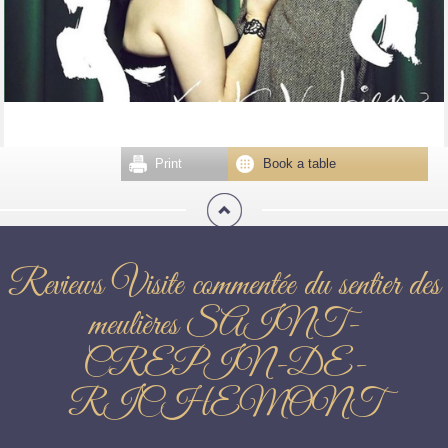
Print
Book a table
Reviews Visite commentée du sentier des
meulières SAINT-
CREPIN-DE-
RICHEMONT