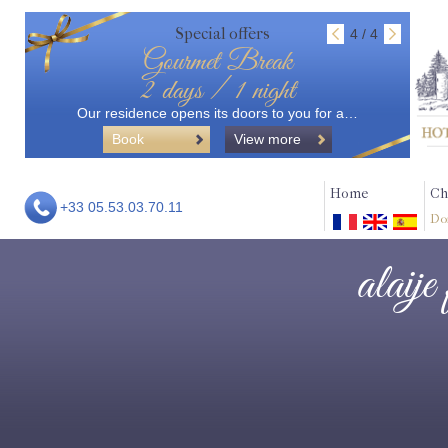
Special offers
4 / 4
Gourmet Break
2 days / 1 night
Our residence opens its doors to you for a…
Book
View more
Home
Ch
+33 05.53.03.70.11
Do
alaije