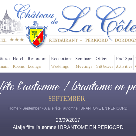
âteau
Hotel
Restaurant
Receptions
Seminars
Offers
Pool Spa
main
Rooms
Lounge
Weddings
Meetings
Gift boxes
Activities
 fête l'automne ! brantome en p
SEPTEMBER -
Home
>
September
> Alaije fête l'automne ! BRANTOME EN PERIGORD
23/09/2017
Alaije fête l'automne ! BRANTOME EN PERIGORD