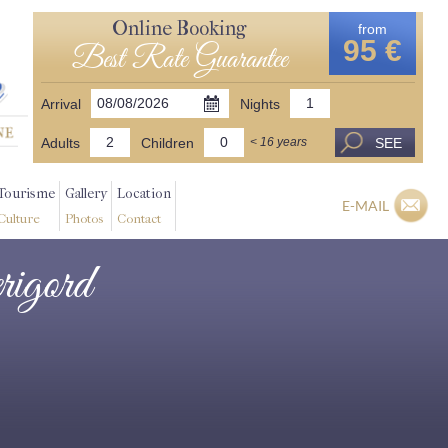
Online Booking
from
95 €
Best Rate Guarantee
Arrival
Nights
Adults
Children
SEE
< 16 years
Tourisme
Gallery
Location
E-MAIL
Culture
Photos
Contact
erigord