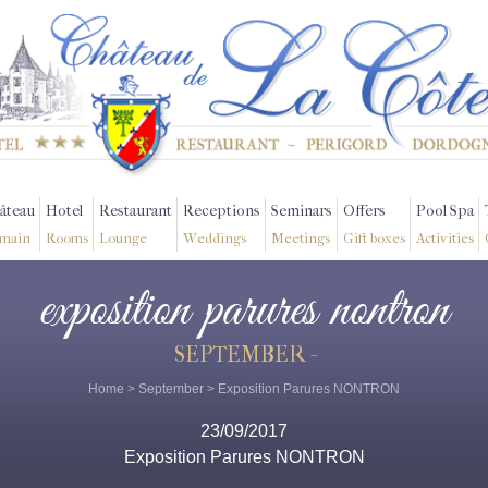
âteau
Hotel
Restaurant
Receptions
Seminars
Offers
Pool Spa
main
Rooms
Lounge
Weddings
Meetings
Gift boxes
Activities
exposition parures nontron
SEPTEMBER -
Home
>
September
> Exposition Parures NONTRON
23/09/2017
Exposition Parures NONTRON