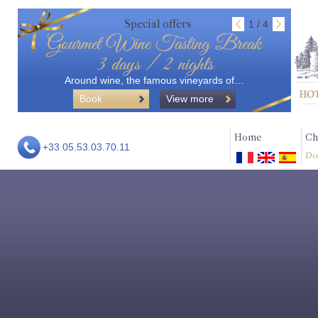
Special offers
1 / 4
Gourmet Wine Tasting Break
3 days / 2 nights
Around wine, the famous vineyards of…
Book
View more
Home
Ch
+33 05.53.03.70.11
Do