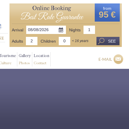
Online Booking
from
95 €
Best Rate Guarantee
Arrival
Nights
Adults
Children
SEE
< 16 years
Tourisme
Gallery
Location
E-MAIL
Culture
Photos
Contact