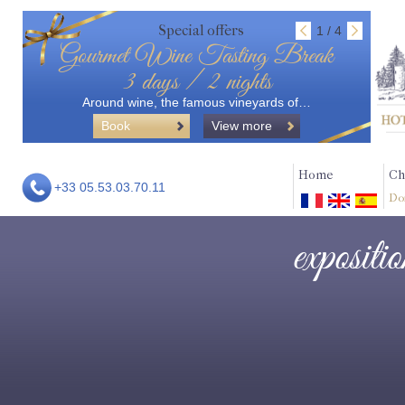
Special offers
1 / 4
Gourmet Wine Tasting Break
3 days / 2 nights
Around wine, the famous vineyards of…
Book
View more
Home
Ch
+33 05.53.03.70.11
Do
expositi