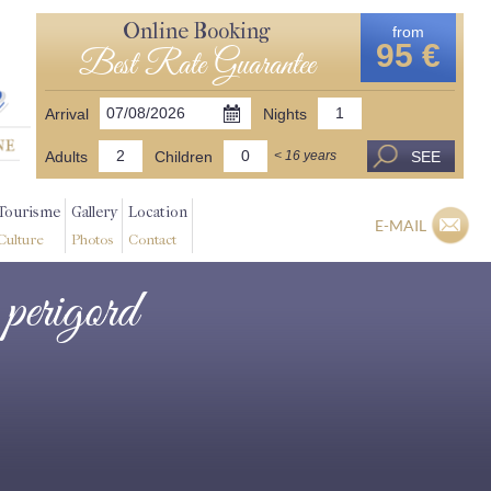
Online Booking
from
95 €
Best Rate Guarantee
Arrival
Nights
Adults
Children
SEE
< 16 years
Tourisme
Gallery
Location
E-MAIL
Culture
Photos
Contact
 perigord