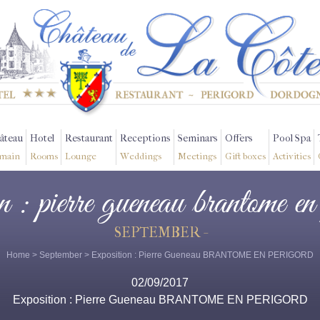
âteau
Hotel
Restaurant
Receptions
Seminars
Offers
Pool Spa
main
Rooms
Lounge
Weddings
Meetings
Gift boxes
Activities
on : pierre gueneau brantome en
SEPTEMBER -
Home
>
September
> Exposition : Pierre Gueneau BRANTOME EN PERIGORD
02/09/2017
Exposition : Pierre Gueneau BRANTOME EN PERIGORD