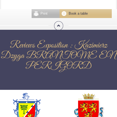
Print
Book a table
Reviews Exposition : Kazimierz
Dzyga BRANTOME EN
PERIGORD