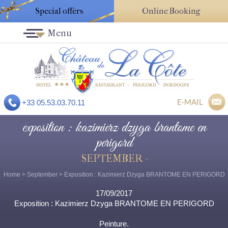
Special offers
Online Booking
Menu
E-MAIL
+33 05.53.03.70.11
exposition : kazimierz dzyga brantome en
perigord
SEPTEMBER -
Home
>
September
> Exposition : Kazimierz Dzyga BRANTOME EN PERIGORD
17/09/2017
Exposition : Kazimierz Dzyga BRANTOME EN PERIGORD
Peinture.