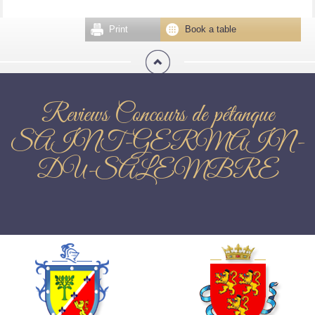
Print
Book a table
Reviews Concours de pétanque
SAINT-GERMAIN-
DU-SALEMBRE