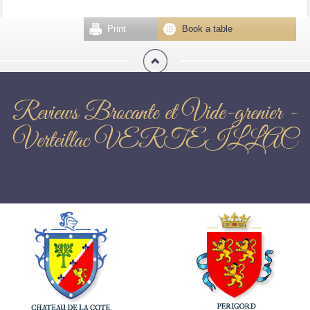
Print
Book a table
Reviews Brocante et Vide-grenier -
Verteillac VERTEILLAC