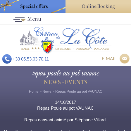
Special offers
Online Booking
Menu
E-MAIL
+33 05.53.03.70.11
repas poule au pot vaunac
NEWS - EVENTS
Home
>
News
> Repas Poule au pot VAUNAC
14/10/2017
Repas Poule au pot VAUNAC
Repas dansant animé par Stéphane Villard.