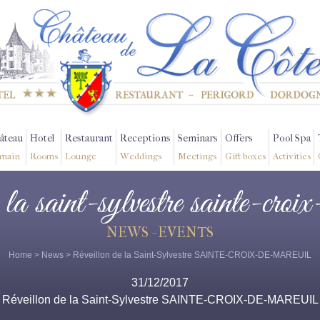
âteau
Hotel
Restaurant
Receptions
Seminars
Offers
Pool Spa
main
Rooms
Lounge
Weddings
Meetings
Gift boxes
Activities
e la saint-sylvestre sainte-croi
NEWS - EVENTS
Home
>
News
> Réveillon de la Saint-Sylvestre SAINTE-CROIX-DE-MAREUIL
31/12/2017
Réveillon de la Saint-Sylvestre SAINTE-CROIX-DE-MAREUIL