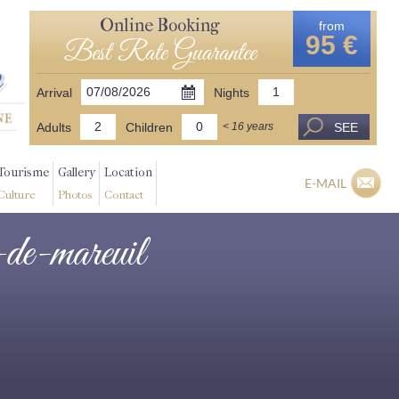
Online Booking
from
95 €
Best Rate Guarantee
Arrival
Nights
Adults
Children
SEE
< 16 years
Tourisme
Gallery
Location
E-MAIL
Culture
Photos
Contact
x-de-mareuil