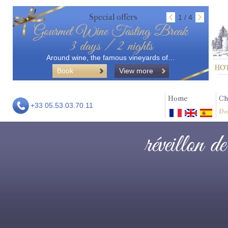
Special offers
1 / 4
Gourmet Wine Tasting Break
3 days / 2 nights
Around wine, the famous vineyards of…
Book
View more
Home
Ch
+33 05.53.03.70.11
Do
réveillon d