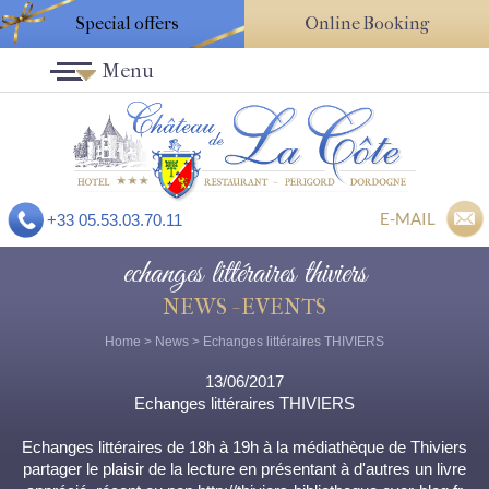
Special offers
Online Booking
Menu
E-MAIL
+33 05.53.03.70.11
echanges littéraires thiviers
NEWS - EVENTS
Home
>
News
> Echanges littéraires THIVIERS
13/06/2017
Echanges littéraires THIVIERS
Echanges littéraires de 18h à 19h à la médiathèque de Thiviers
partager le plaisir de la lecture en présentant à d'autres un livre