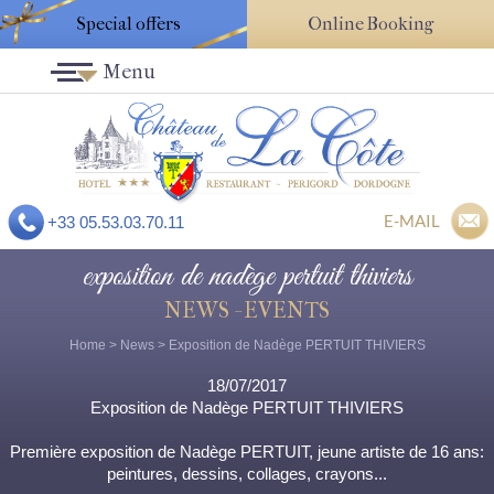
Special offers
Online Booking
Menu
E-MAIL
+33 05.53.03.70.11
exposition de nadège pertuit thiviers
NEWS - EVENTS
Home
>
News
> Exposition de Nadège PERTUIT THIVIERS
18/07/2017
Exposition de Nadège PERTUIT THIVIERS
Première exposition de Nadège PERTUIT, jeune artiste de 16 ans:
peintures, dessins, collages, crayons...