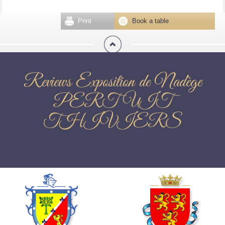
Print
Book a table
Reviews Exposition de Nadège
PERTUIT
THIVIERS