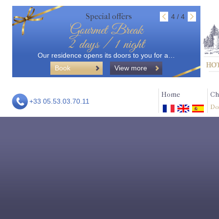
Special offers
4 / 4
Gourmet Break
2 days / 1 night
Our residence opens its doors to you for a…
Book
View more
Home
Ch
+33 05.53.03.70.11
Do