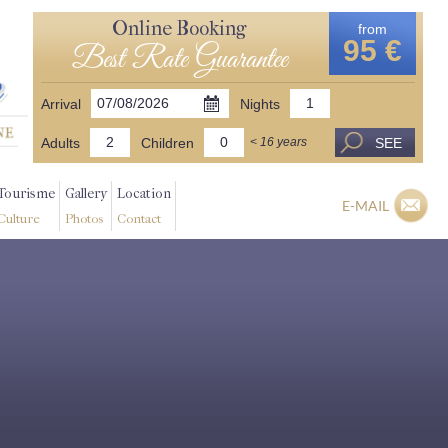
Online Booking
from
95 €
Best Rate Guarantee
Arrival
Nights
Adults
Children
SEE
< 16 years
Tourisme
Gallery
Location
E-MAIL
Culture
Photos
Contact