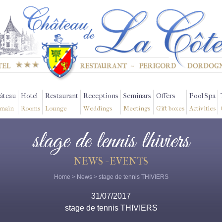
âteau
Hotel
Restaurant
Receptions
Seminars
Offers
Pool Spa
main
Rooms
Lounge
Weddings
Meetings
Gift boxes
Activities
stage de tennis thiviers
NEWS - EVENTS
Home
>
News
> stage de tennis THIVIERS
31/07/2017
stage de tennis THIVIERS