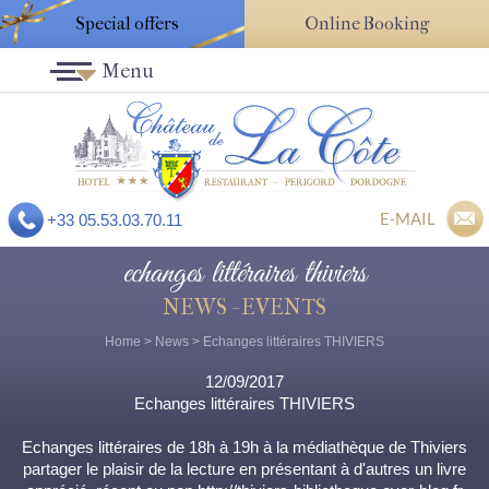
Special offers
Online Booking
Menu
E-MAIL
+33 05.53.03.70.11
echanges littéraires thiviers
NEWS - EVENTS
Home
>
News
> Echanges littéraires THIVIERS
12/09/2017
Echanges littéraires THIVIERS
Echanges littéraires de 18h à 19h à la médiathèque de Thiviers
partager le plaisir de la lecture en présentant à d'autres un livre