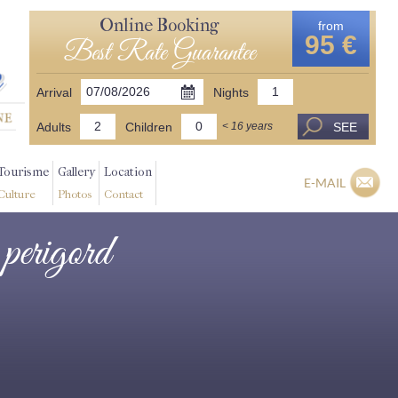
Online Booking
from
95 €
Best Rate Guarantee
Arrival
Nights
Adults
Children
SEE
< 16 years
Tourisme
Gallery
Location
E-MAIL
Culture
Photos
Contact
 perigord