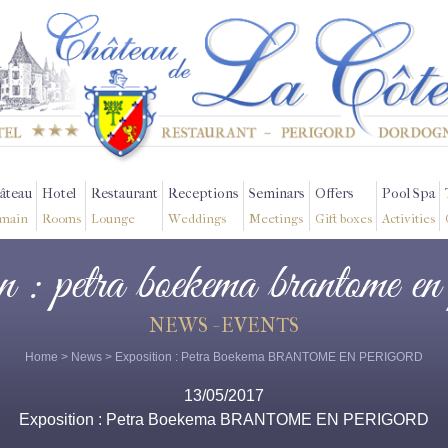
âteau
Hotel
Restaurant
Receptions
Seminars
Offers
Pool Spa
main
Rooms
Lounge
Weddings
Meetings
Gift boxes
Activities
on : petra boekema brantome en
NEWS - EVENTS
Home
>
News
> Exposition : Petra Boekema BRANTOME EN PERIGORD
13/05/2017
Exposition : Petra Boekema BRANTOME EN PERIGORD