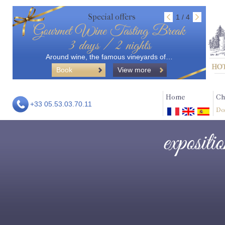
Special offers
1 / 4
Gourmet Wine Tasting Break
3 days / 2 nights
Around wine, the famous vineyards of…
Book
View more
Home
Ch
+33 05.53.03.70.11
Do
expositi