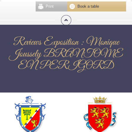
Print
Book a table
Reviews Exposition : Monique
Joussely BRANTOME
EN PERIGORD