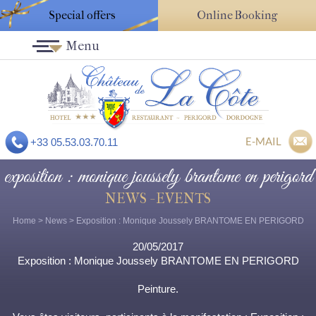
Special offers
Online Booking
Menu
E-MAIL
+33 05.53.03.70.11
exposition : monique joussely brantome en perigord
NEWS - EVENTS
Home
>
News
> Exposition : Monique Joussely BRANTOME EN PERIGORD
20/05/2017
Exposition : Monique Joussely BRANTOME EN PERIGORD
Peinture.