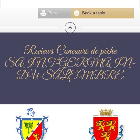
Print
Book a table
Reviews Concours de pêche
SAINT-GERMAIN-
DU-SALEMBRE