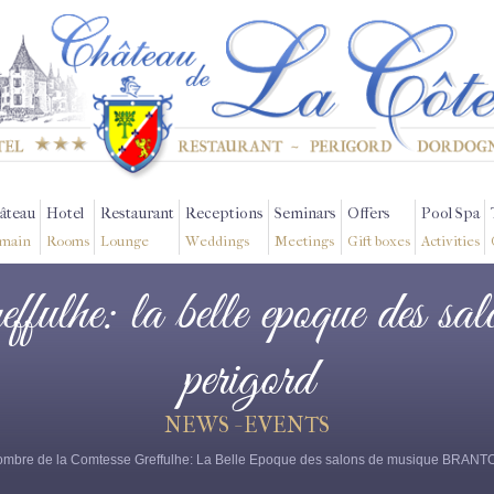
âteau
Hotel
Restaurant
Receptions
Seminars
Offers
Pool Spa
main
Rooms
Lounge
Weddings
Meetings
Gift boxes
Activities
effulhe: la belle epoque des s
perigord
NEWS - EVENTS
'ombre de la Comtesse Greffulhe: La Belle Epoque des salons de musique BR