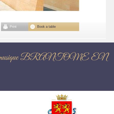
Print
Book a table
s salons de musique BRANTOME EN