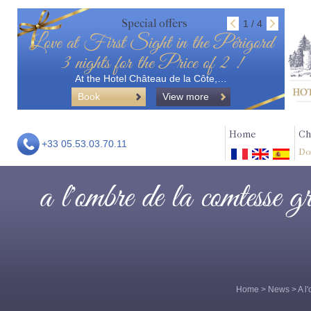
Special offers
1 / 4
Love at First Sight in the Périgord
3 nights for the Price of 2 !
At the Hotel Château de la Côte,…
Book
View more
Home
Ch
+33 05.53.03.70.11
Do
a l'ombre de la comtesse gr
Home
>
News
> A l