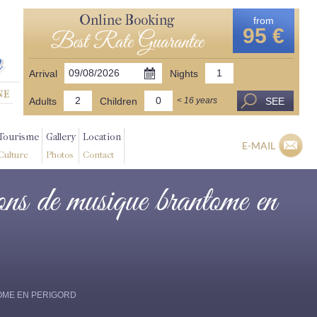
Online Booking
from
95 €
Best Rate Guarantee
Arrival
Nights
Adults
Children
SEE
< 16 years
Tourisme
Gallery
Location
E-MAIL
Culture
Photos
Contact
alons de musique brantome en
ANTOME EN PERIGORD