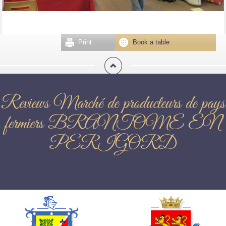
Print
Book a table
Reviews Marché de producteurs de pays
fermiers BRANTOME EN
PERIGORD