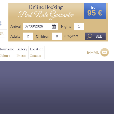
Online Booking
from
95 €
Best Rate Guarantee
Arrival
Nights
Adults
Children
SEE
< 16 years
Tourisme
Gallery
Location
E-MAIL
Culture
Photos
Contact