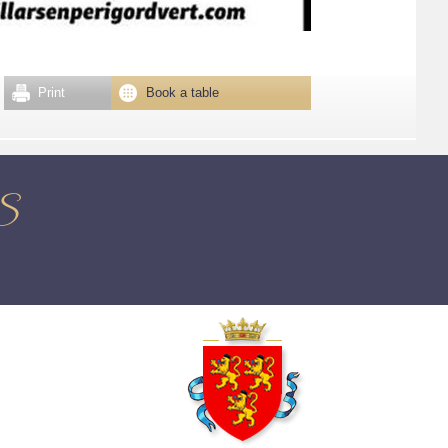
Print
Book a table
RS