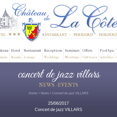
âteau
Hotel
Restaurant
Receptions
Seminars
Offers
Pool Spa
main
Rooms
Lounge
Weddings
Meetings
Gift boxes
Activities
concert de jazz villars
NEWS - EVENTS
Home
>
News
> Concert de jazz VILLARS
25/06/2017
Concert de jazz VILLARS