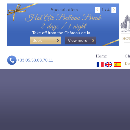
Special offers
1 / 4
Hot Air Balloon Break
2 days / 1 night
Take off from the Château de la…
Book
View more
Home
Ch
+33 05.53.03.70.11
Do