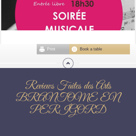
Print
Book a table
Reviews Faites des Arts
BRANTOME EN
PERIGORD