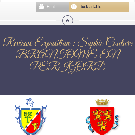
Print
Book a table
Reviews Exposition : Sophie Couture
BRANTOME EN
PERIGORD