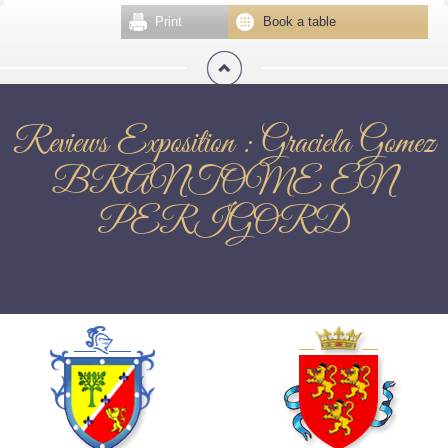
Print
Book a table
Reviews Exposition : Graciela Gomez
BRANTOME EN
PERIGORD