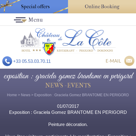
Special offers
Online Booking
Menu
E-MAIL
+33 05.53.03.70.11
exposition : graciela gomez brantome en perigord
NEWS - EVENTS
Home
>
News
> Exposition : Graciela Gomez BRANTOME EN PERIGORD
01/07/2017
Exposition : Graciela Gomez BRANTOME EN PERIGORD
Peinture décoration.