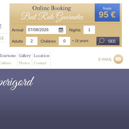
Online Booking
from
95 €
Best Rate Guarantee
Arrival
Nights
Adults
Children
SEE
< 16 years
Tourisme
Gallery
Location
E-MAIL
Culture
Photos
Contact
perigord