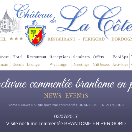
âteau
Hotel
Restaurant
Receptions
Seminars
Offers
Pool Spa
main
Rooms
Lounge
Weddings
Meetings
Gift boxes
Activities
nocturne commentée brantome en 
NEWS - EVENTS
Home
>
News
> Visite nocturne commentée BRANTOME EN PERIGORD
03/07/2017
Visite nocturne commentée BRANTOME EN PERIGORD