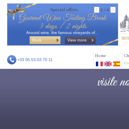
Special offers
1 / 4
Gourmet Wine Tasting Break
3 days / 2 nights
Around wine, the famous vineyards of…
Book
View more
Home
Ch
+33 05.53.03.70.11
Do
visite 