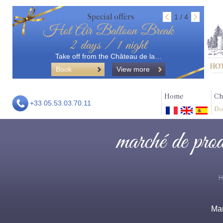
Special offers
1 / 4
Hot Air Balloon Break
2 days / 1 night
Take off from the Château de la…
Book
View more
Home
Ch
+33 05.53.03.70.11
Do
marché de prod
H
Ma