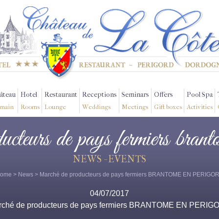
âteau
Hotel
Restaurant
Receptions
Seminars
Offers
Pool Spa
main
Rooms
Lounge
Weddings
Meetings
Gift boxes
Activities
ucteurs de pays fermiers brant
NEWS - EVENTS
ome
>
News
> Marché de producteurs de pays fermiers BRANTOME EN PERIGO
04/07/2017
rché de producteurs de pays fermiers BRANTOME EN PERIG