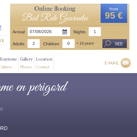
Online Booking
from
95 €
Best Rate Guarantee
Arrival
Nights
Adults
Children
SEE
< 16 years
Tourisme
Gallery
Location
E-MAIL
Culture
Photos
Contact
ome en perigord
RD
ORD