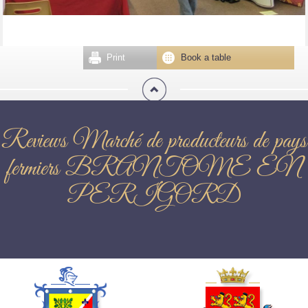
Print
Book a table
Reviews Marché de producteurs de pays
fermiers BRANTOME EN
PERIGORD