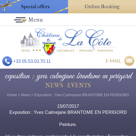
Special offers
Online Booking
Menu
E-MAIL
+33 05.53.03.70.11
exposition : yves calmejane brantome en perigord
NEWS - EVENTS
Home
>
News
> Exposition : Yves Calmejane BRANTOME EN PERIGORD
15/07/2017
Exposition : Yves Calmejane BRANTOME EN PERIGORD
Peinture.