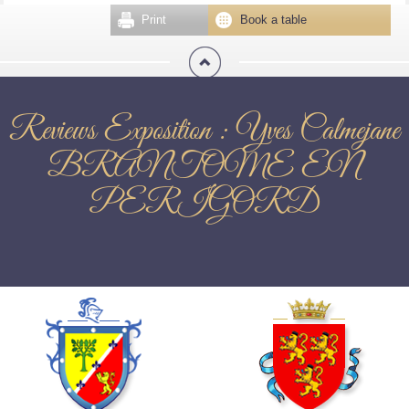
Print
Book a table
Reviews Exposition : Yves Calmejane
BRANTOME EN
PERIGORD