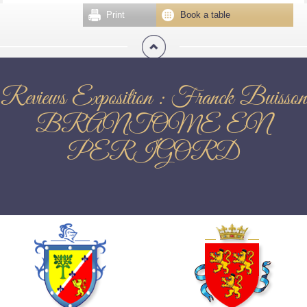
Print
Book a table
Reviews Exposition : Franck Buisson
BRANTOME EN
PERIGORD