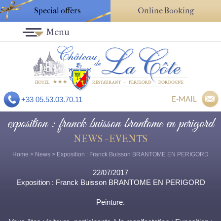
Special offers
Online Booking
Menu
E-MAIL
+33 05.53.03.70.11
exposition : franck buisson brantome en perigord
NEWS - EVENTS
Home
>
News
> Exposition : Franck Buisson BRANTOME EN PERIGORD
22/07/2017
Exposition : Franck Buisson BRANTOME EN PERIGORD
Peinture.