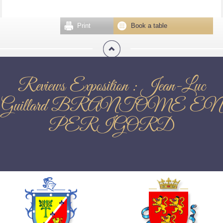
Print
Book a table
Reviews Exposition : Jean-Luc
Guillard BRANTOME EN
PERIGORD