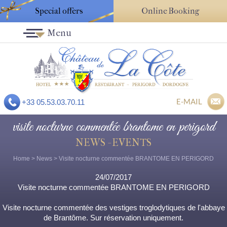
Special offers
Online Booking
Menu
E-MAIL
+33 05.53.03.70.11
visite nocturne commentée brantome en perigord
NEWS - EVENTS
Home
>
News
> Visite nocturne commentée BRANTOME EN PERIGORD
24/07/2017
Visite nocturne commentée BRANTOME EN PERIGORD
Visite nocturne commentée des vestiges troglodytiques de l'abbaye
de Brantôme. Sur réservation uniquement.