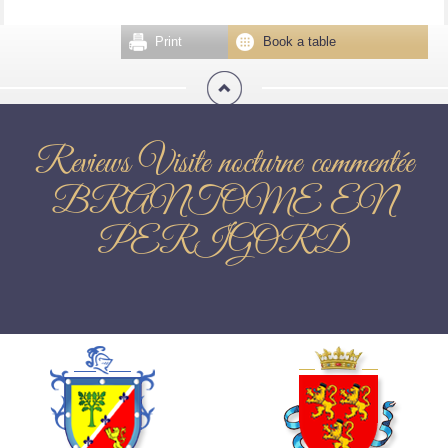
Print
Book a table
Reviews Visite nocturne commentée
BRANTOME EN
PERIGORD