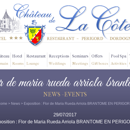
âteau
Hotel
Restaurant
Receptions
Seminars
Offers
Pool Spa
main
Rooms
Lounge
Weddings
Meetings
Gift boxes
Activities
or de maria rueda arriola bran
NEWS - EVENTS
Home
>
News
> Exposition : Flor de Maria Rueda Arriola BRANTOME EN PERIGO
29/07/2017
position : Flor de Maria Rueda Arriola BRANTOME EN PERIG