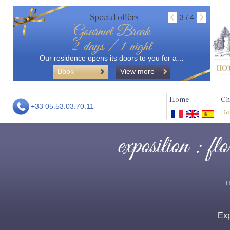
Special offers
3 / 4
Gourmet Break
2 days / 1 night
Our residence opens its doors to you for a…
Book
View more
Home
Ch
+33 05.53.03.70.11
Do
exposition : fl
Ex