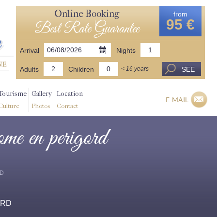
Online Booking
from
95 €
Best Rate Guarantee
Arrival
Nights
Adults
Children
SEE
< 16 years
Tourisme
Gallery
Location
E-MAIL
Culture
Photos
Contact
tome en perigord
RD
ORD