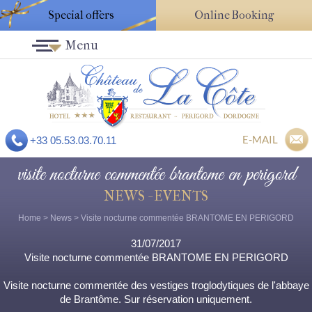
Special offers
Online Booking
Menu
E-MAIL
+33 05.53.03.70.11
visite nocturne commentée brantome en perigord
NEWS - EVENTS
Home
>
News
> Visite nocturne commentée BRANTOME EN PERIGORD
31/07/2017
Visite nocturne commentée BRANTOME EN PERIGORD
Visite nocturne commentée des vestiges troglodytiques de l'abbaye
de Brantôme. Sur réservation uniquement.