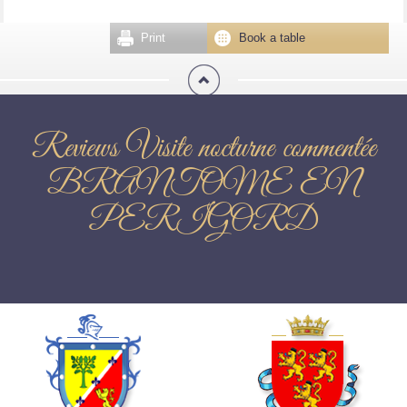
Print
Book a table
Reviews Visite nocturne commentée
BRANTOME EN
PERIGORD