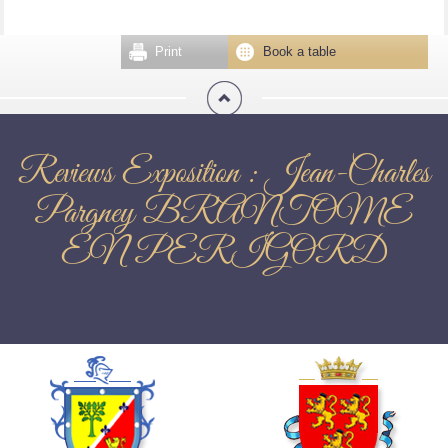
Print
Book a table
Reviews Exposition : Jean-Charles
Pargney BRANTOME
EN PERIGORD