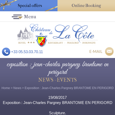
Special offers
Online Booking
Menu
E-MAIL
+33 05.53.03.70.11
exposition : jean-charles pargney brantome en
perigord
NEWS - EVENTS
Home
>
News
> Exposition : Jean-Charles Pargney BRANTOME EN PERIGORD
19/08/2017
Exposition : Jean-Charles Pargney BRANTOME EN PERIGORD
Sculpture.