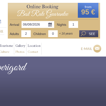
Online Booking
from
95 €
Best Rate Guarantee
Arrival
Nights
Adults
Children
SEE
< 16 years
Tourisme
Gallery
Location
E-MAIL
Culture
Photos
Contact
perigord