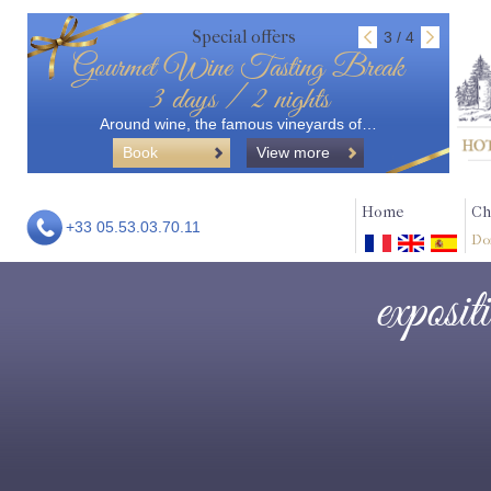
Special offers
3 / 4
Gourmet Wine Tasting Break
3 days / 2 nights
Around wine, the famous vineyards of…
Book
View more
Home
Ch
+33 05.53.03.70.11
Do
exposit