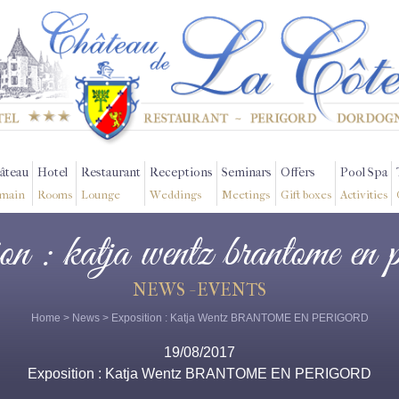
âteau
Hotel
Restaurant
Receptions
Seminars
Offers
Pool Spa
main
Rooms
Lounge
Weddings
Meetings
Gift boxes
Activities
ion : katja wentz brantome en 
NEWS - EVENTS
Home
>
News
> Exposition : Katja Wentz BRANTOME EN PERIGORD
19/08/2017
Exposition : Katja Wentz BRANTOME EN PERIGORD