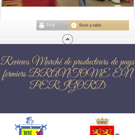
Print
Book a table
Reviews Marché de producteurs de pays
fermiers BRANTOME EN
PERIGORD