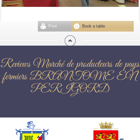
Print
Book a table
Reviews Marché de producteurs de pays
fermiers BRANTOME EN
PERIGORD