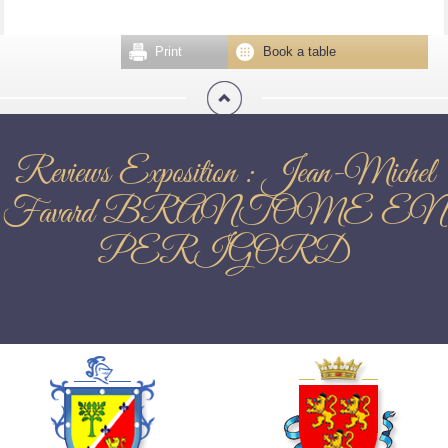
Print
Book a table
Reviews Exposition : Jean-Michel
Favard BRANTOME EN
PERIGORD