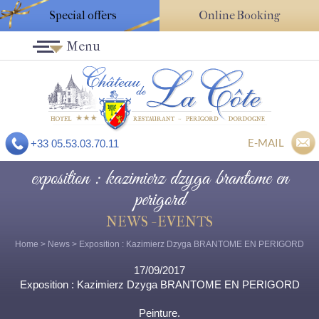
Special offers
Online Booking
Menu
E-MAIL
+33 05.53.03.70.11
exposition : kazimierz dzyga brantome en
perigord
NEWS - EVENTS
Home
>
News
> Exposition : Kazimierz Dzyga BRANTOME EN PERIGORD
17/09/2017
Exposition : Kazimierz Dzyga BRANTOME EN PERIGORD
Peinture.