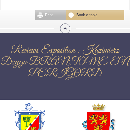
Print
Book a table
Reviews Exposition : Kazimierz
Dzyga BRANTOME EN
PERIGORD