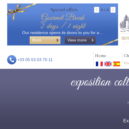
Special offers
4 / 4
Gourmet Break
2 days / 1 night
Our residence opens its doors to you for a…
Book
View more
Home
Ch
+33 05.53.03.70.11
Do
exposition col
Ex