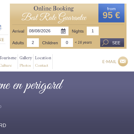
Online Booking
from
95 €
Best Rate Guarantee
Arrival
Nights
Adults
Children
SEE
< 16 years
Tourisme
Gallery
Location
E-MAIL
Culture
Photos
Contact
ome en perigord
D
ORD