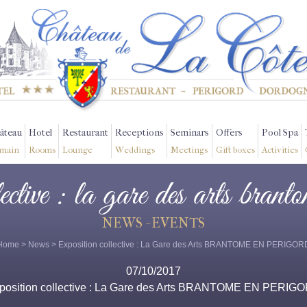
âteau
Hotel
Restaurant
Receptions
Seminars
Offers
Pool Spa
main
Rooms
Lounge
Weddings
Meetings
Gift boxes
Activities
lective : la gare des arts brant
NEWS - EVENTS
Home
>
News
> Exposition collective : La Gare des Arts BRANTOME EN PERIGOR
07/10/2017
position collective : La Gare des Arts BRANTOME EN PERIG