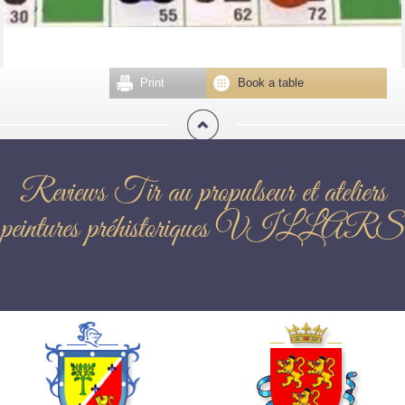
Print
Book a table
Reviews Tir au propulseur et ateliers
peintures préhistoriques VILLARS