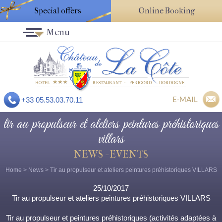
Special offers
Online Booking
Menu
E-MAIL
+33 05.53.03.70.11
tir au propulseur et ateliers peintures préhistoriques
villars
NEWS - EVENTS
Home
>
News
> Tir au propulseur et ateliers peintures préhistoriques VILLARS
25/10/2017
Tir au propulseur et ateliers peintures préhistoriques VILLARS
Tir au propulseur et peintures préhistoriques (activités adaptées à