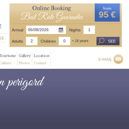
Online Booking
from
95 €
Best Rate Guarantee
Arrival
Nights
Adults
Children
SEE
< 16 years
Tourisme
Gallery
Location
E-MAIL
Culture
Photos
Contact
en perigord