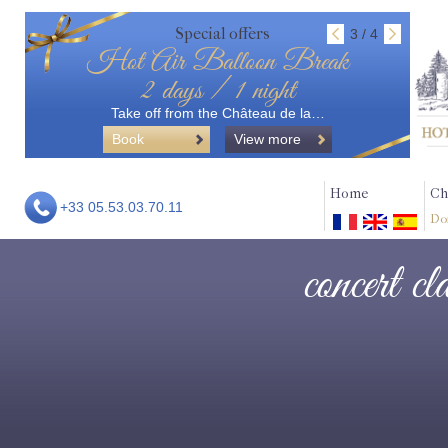
Special offers
3 / 4
Hot Air Balloon Break
2 days / 1 night
Take off from the Château de la…
Book
View more
Home
Ch
+33 05.53.03.70.11
Do
concert cl