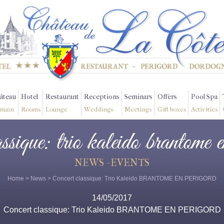
âteau
Hotel
Restaurant
Receptions
Seminars
Offers
Pool Spa
main
Rooms
Lounge
Weddings
Meetings
Gift boxes
Activities
assique: trio kaleido brantome 
NEWS - EVENTS
Home
>
News
> Concert classique: Trio Kaleido BRANTOME EN PERIGORD
14/05/2017
Concert classique: Trio Kaleido BRANTOME EN PERIGORD