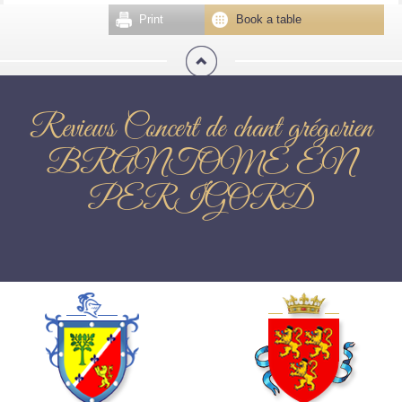
Print
Book a table
Reviews Concert de chant grégorien
BRANTOME EN
PERIGORD