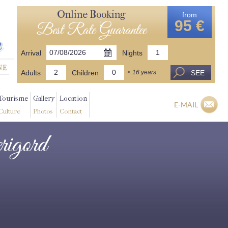
Online Booking
from
95 €
Best Rate Guarantee
Arrival
Nights
Adults
Children
SEE
< 16 years
Tourisme
Gallery
Location
E-MAIL
Culture
Photos
Contact
erigord