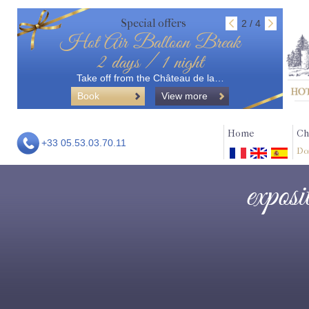
Special offers
2 / 4
Hot Air Balloon Break
2 days / 1 night
Take off from the Château de la…
Book
View more
Home
Ch
+33 05.53.03.70.11
Do
exposi