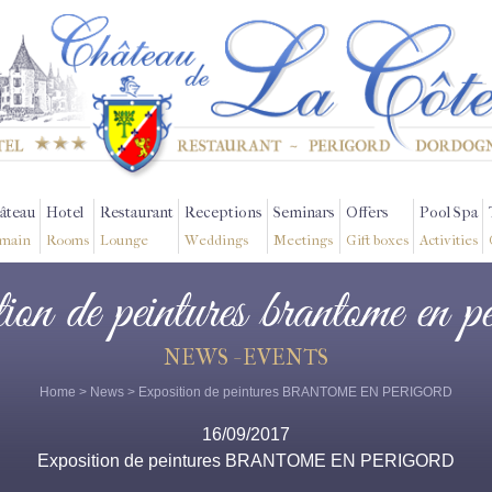
âteau
Hotel
Restaurant
Receptions
Seminars
Offers
Pool Spa
main
Rooms
Lounge
Weddings
Meetings
Gift boxes
Activities
tion de peintures brantome en p
NEWS - EVENTS
Home
>
News
> Exposition de peintures BRANTOME EN PERIGORD
16/09/2017
Exposition de peintures BRANTOME EN PERIGORD