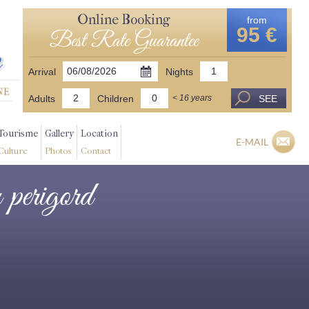
Online Booking
from
95 €
Best Rate Guarantee
Arrival
Nights
Adults
Children
SEE
< 16 years
Tourisme
Gallery
Location
E-MAIL
Culture
Photos
Contact
n perigord