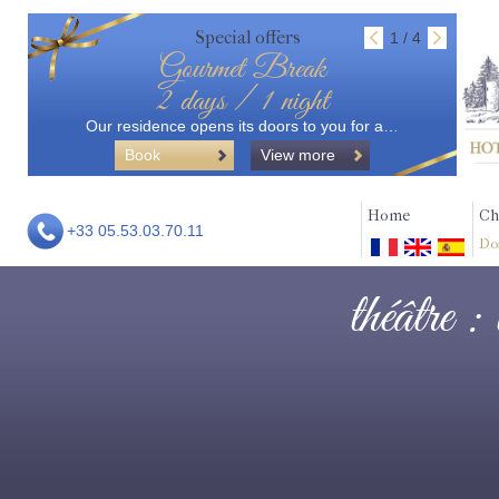
Special offers
1 / 4
Gourmet Break
2 days / 1 night
Our residence opens its doors to you for a…
Book
View more
Home
Ch
+33 05.53.03.70.11
Do
théâtre :